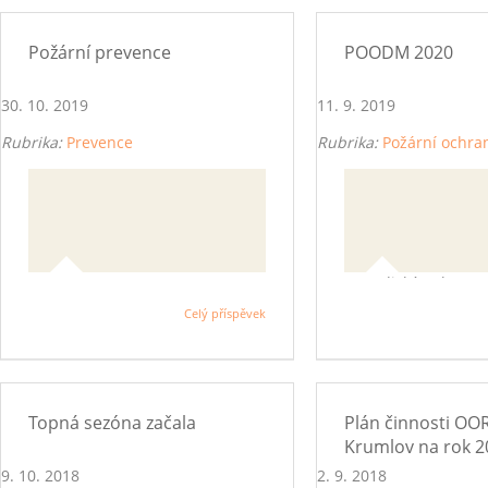
Požární prevence
POODM 2020
30. 10. 2019
11. 9. 2019
Rubrika:
Prevence
Rubrika:
Požární ochra
Metodický pokyn st
ČMS pro 46. ročník
Celý příspěvek
"Požární ochrana oč
mládeže" pro rok 2
Topná sezóna začala
Plán činnosti OO
Krumlov na rok 2
9. 10. 2018
2. 9. 2018