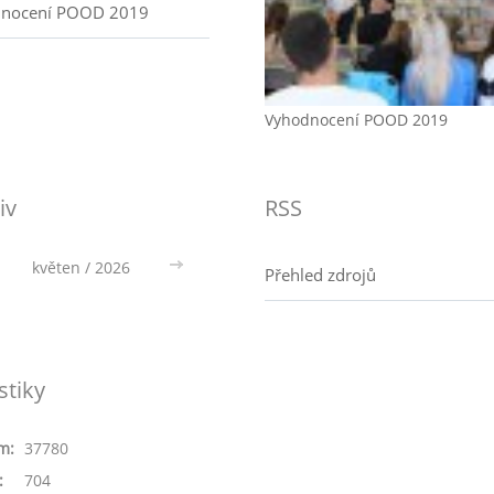
nocení POOD 2019
Vyhodnocení POOD 2019
iv
RSS
květen / 2026
>>
Přehled zdrojů
stiky
m:
37780
:
704