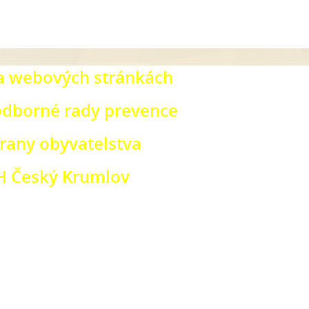
na webových stránkách
odborné ra
dy prevence
rany obyvatelstva
H Český
Krumlov