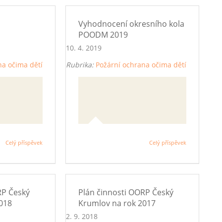
Vyhodnocení okresního kola
POODM 2019
10. 4. 2019
na očima dětí
Rubrika:
Požární ochrana očima dětí
arosty SH
 soutěže
Celý příspěvek
Celý příspěvek
ima dětí a
020
RP Český
Plán činnosti OORP Český
018
Krumlov na rok 2017
2. 9. 2018