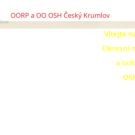
OORP a OO OSH Český Krumlov
Úvod
Vítejte 
Okresní 
a och
OS