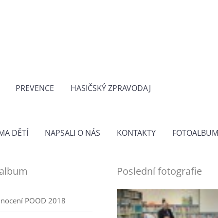
PREVENCE
HASIČSKÝ ZPRAVODAJ
MA DĚTÍ
NAPSALI O NÁS
KONTAKTY
FOTOALBU
oalbum
Poslední fotografie
nocení POOD 2018